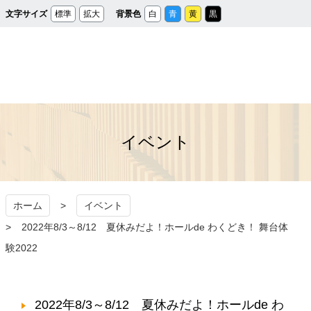
メ
文字サイズ
標準
拡大
背景色
白
青
黄
黒
イ
ン
コ
ン
テ
ン
ツ
へ
ス
秩父宮記念市民会館
キ
ッ
プ
イベント
ホーム
イベント
2022年8/3～8/12 夏休みだよ！ホールde わくどき！ 舞台体
験2022
2022年8/3～8/12 夏休みだよ！ホールde わ