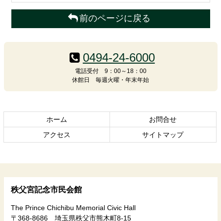
前のページに戻る
コ
ペ
ン
ー
0494-24-6000
テ
ジ
ン
の
電話受付 9：00～18：00
休館日 毎週火曜・年末年始
ツ
先
本
頭
文
へ
の
戻
ホーム
お問合せ
先
る
頭
アクセス
サイトマップ
へ
戻
る
秩父宮記念市民会館
The Prince Chichibu Memorial Civic Hall
〒368-8686 埼玉県秩父市熊木町8-15