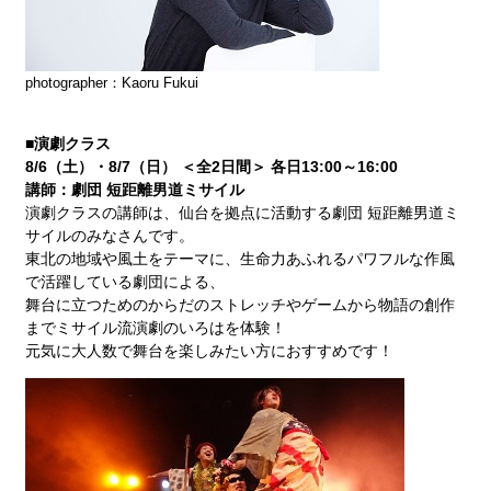
photographer：Kaoru Fukui
■演劇クラス
8/
6（土）・8/7（日） ＜全2日間＞ 各日
13:00
～
16:00
講師：劇団 短距離男道ミサイル
演劇クラスの講師は、仙台を拠点に活動する劇団 短距離男道ミ
サイルのみなさんです。
東北の地域や風土をテーマに、生命力あふれるパワフルな作風
で活躍している劇団による、
舞台に立つためのからだのストレッチやゲームから物語の創作
までミサイル流演劇のいろはを体験！
元気に大人数で舞台を楽しみたい方におすすめです！