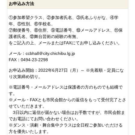
お申込み方法
①参加希望クラス、②参加者氏名、③氏名ふりがな、④学
年、⑤性別、⑥学校名、
⑦郵便番号、⑧住所、⑨電話番号、⑩メールアドレス、⑪保
護者氏名、⑫舞台芸術の経験の有無、
をご記入の上、メールまたはFAXにてお申し込みください。
メール：ccbhall＠city.chichibu.lg.jp
FAX：0494-23-2298
お申込み開始：2022年6月27日（月）～ ※先着順・定員にな
り次第締め切り。
※電話番号・メールアドレスは保護者の方のものでも結構で
す。
※メール・FAXとも市民会館からの返信をもって受付完了とさ
せていただきます。
3日以内に返信が届かない場合はお手数ですが、市民会館ま
でお電話にてお問い合わせください。
※ダンス・演劇・舞台集中クラスは全日程ご参加いただける
方を優先いたします。