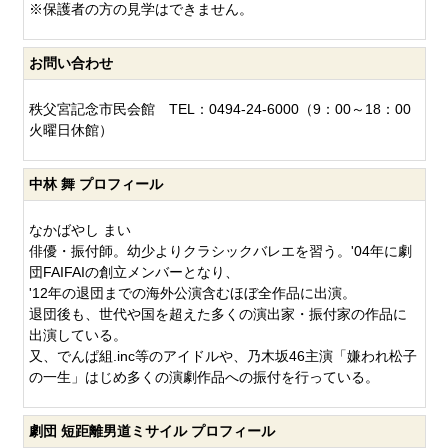
※保護者の方の見学はできません。
お問い合わせ
秩父宮記念市民会館 TEL：0494-24-6000（9：00～18：00
火曜日休館）
中林 舞 プロフィール
なかばやし まい
俳優・振付師。幼少よりクラシックバレエを習う。'04年に劇
団FAIFAIの創立メンバーとなり、
'12年の退団までの海外公演含むほぼ全作品に出演。
退団後も、世代や国を超えた多くの演出家・振付家の作品に
出演している。
又、でんぱ組.inc等のアイドルや、乃木坂46主演「嫌われ松子
の一生」はじめ多くの演劇作品への振付を行っている。
劇団 短距離男道ミサイル プロフィール