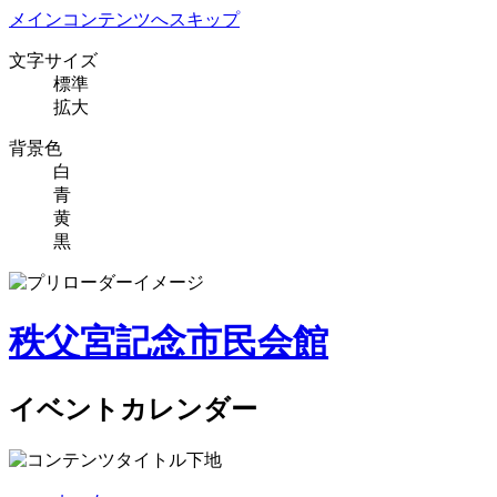
メインコンテンツへスキップ
文字サイズ
標準
拡大
背景色
白
青
黄
黒
秩父宮記念市民会館
イベントカレンダー