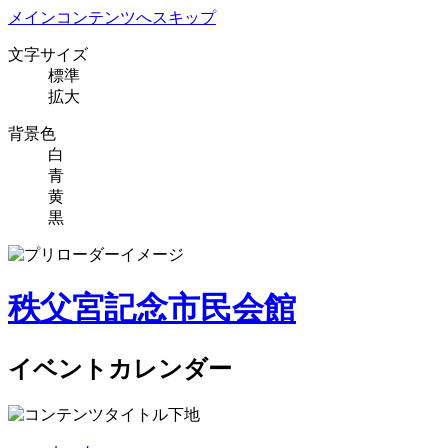
メインコンテンツへスキップ
文字サイズ
標準
拡大
背景色
白
青
黄
黒
秩父宮記念市民会館
イベントカレンダー