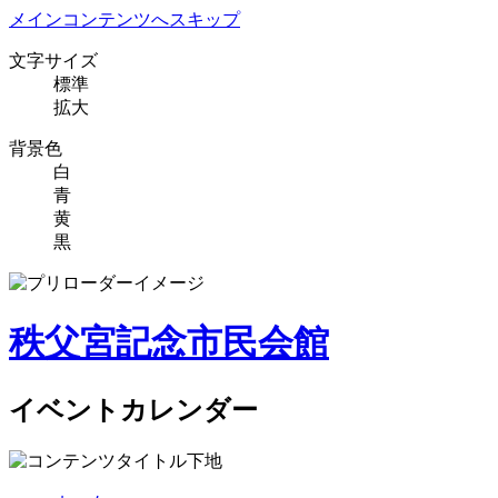
メインコンテンツへスキップ
文字サイズ
標準
拡大
背景色
白
青
黄
黒
秩父宮記念市民会館
イベントカレンダー