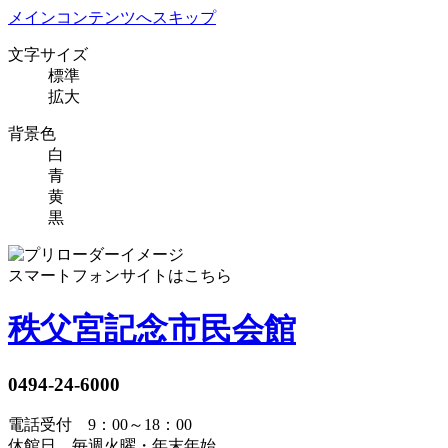
メインコンテンツへスキップ
文字サイズ
標準
拡大
背景色
白
青
黄
黒
スマートフォンサイトはこちら
秩父宮記念市民会館
0494-24-6000
電話受付 9：00～18：00
休館日 毎週火曜・年末年始