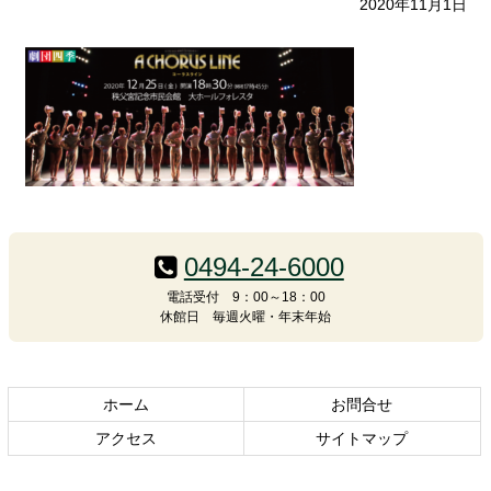
2020年11月1日
コ
ペ
ン
ー
テ
ジ
0494-24-6000
ン
の
電話受付 9：00～18：00
ツ
先
休館日 毎週火曜・年末年始
本
頭
文
へ
の
戻
先
る
ホーム
お問合せ
頭
アクセス
サイトマップ
へ
戻
る