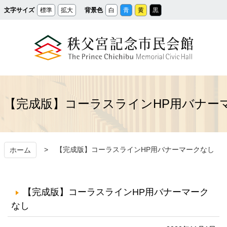
メ
文字サイズ
標準
拡大
背景色
白
青
黄
黒
イ
ン
コ
ン
テ
ン
ツ
へ
ス
秩父宮記念市民会館
キ
ッ
プ
【完成版】コーラスラインHP用バナー
【完成版】コーラスラインHP用バナーマークなし
ホーム
【完成版】コーラスラインHP用バナーマーク
なし