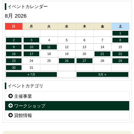
イベントカレンダー
8月 2026
日
月
火
水
木
金
土
1
2
3
4
5
6
7
8
9
10
11
12
13
14
15
16
17
18
19
20
21
22
23
24
25
26
27
28
29
30
31
« 7月
9月 »
イベントカテゴリ
主催事業
ワークショップ
貸館情報
コ
ペ
ン
ー