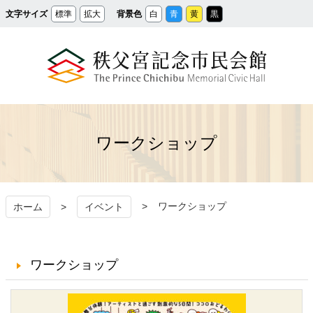
メ
文字サイズ
標準
拡大
背景色
白
青
黄
黒
イ
ン
コ
ン
テ
ン
ツ
へ
ス
秩父宮記念市民会館
キ
ッ
プ
ワークショップ
ワークショップ
ホーム
イベント
ワークショップ