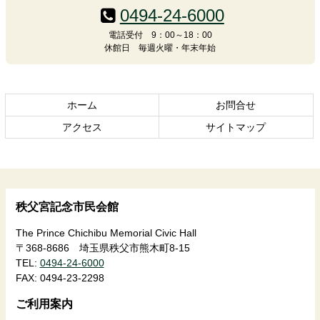
テ
ジ
0494-24-6000
ン
の
電話受付 9：00～18：00
ツ
先
休館日 毎週火曜・年末年始
本
頭
文
へ
の
戻
先
る
ホーム
お問合せ
頭
アクセス
サイトマップ
へ
戻
る
秩父宮記念市民会館
The Prince Chichibu Memorial Civic Hall
〒368-8686 埼玉県秩父市熊木町8-15
TEL:
0494-24-6000
FAX:
0494-23-2298
ご利用案内