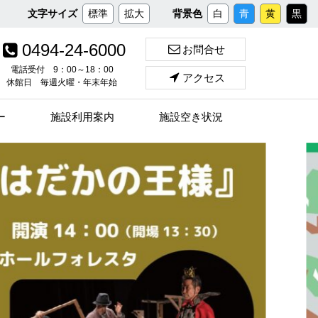
メ
文字サイズ
標準
拡大
背景色
白
青
黄
黒
イ
ン
0494-24-6000
お問合せ
コ
ン
電話受付 9：00～18：00
アクセス
休館日 毎週火曜・年末年始
テ
ン
ツ
ー
施設利用案内
施設空き状況
へ
ス
キ
ッ
プ