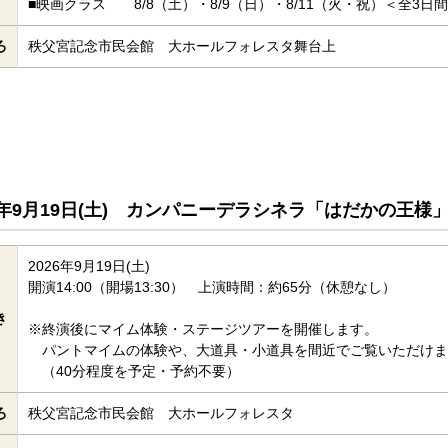
■映画クラス 8/8（土）・8/9（日）・8/11（火・祝）＜全3日間＞各
ろ
秩父宮記念市民会館 大ホールフォレスタ舞台上
26年9月19日(土) カンパニーデラシネラ「はだかの王様
2026年9月19日(土)
開演14:00（開場13:30） 上演時間：約65分（休憩なし）
き
※終演後にマイム体験・ステージツアーを開催します。
パントマイムの体験や、大道具・小道具を間近でご覧いただけま
（40分程度を予定・予約不要）
ろ
秩父宮記念市民会館 大ホールフォレスタ