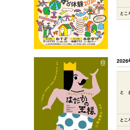
とこ
20
と 
とこ