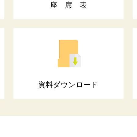
座 席 表
資料
ダウンロード