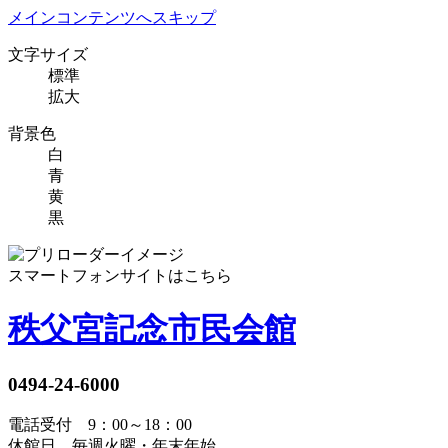
メインコンテンツへスキップ
文字サイズ
標準
拡大
背景色
白
青
黄
黒
スマートフォンサイトはこちら
秩父宮記念市民会館
0494-24-6000
電話受付 9：00～18：00
休館日 毎週火曜・年末年始