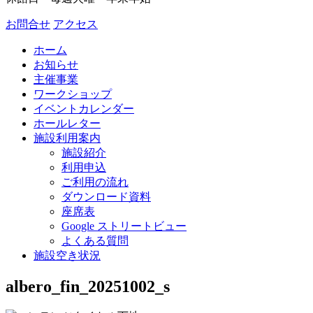
お問合せ
アクセス
ホーム
お知らせ
主催事業
ワークショップ
イベントカレンダー
ホールレター
施設利用案内
施設紹介
利用申込
ご利用の流れ
ダウンロード資料
座席表
Google ストリートビュー
よくある質問
施設空き状況
albero_fin_20251002_s