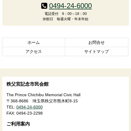
テ
ジ
0494-24-6000
ン
の
電話受付 9：00～18：00
ツ
先
休館日 毎週火曜・年末年始
本
頭
文
へ
の
戻
先
る
ホーム
お問合せ
頭
アクセス
サイトマップ
へ
戻
る
秩父宮記念市民会館
The Prince Chichibu Memorial Civic Hall
〒368-8686 埼玉県秩父市熊木町8-15
TEL:
0494-24-6000
FAX:
0494-23-2298
ご利用案内