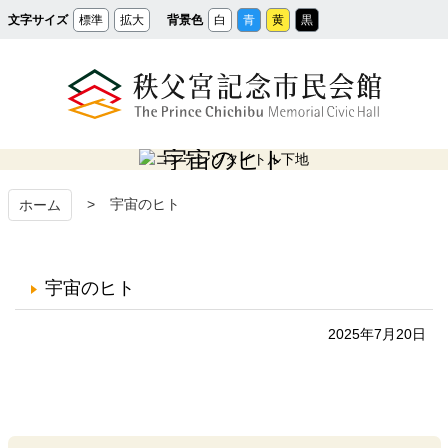
メ
文字サイズ
標準
拡大
背景色
白
青
黄
黒
イ
ン
コ
ン
テ
ン
ツ
へ
ス
秩父宮記念市民会館
キ
ッ
宇宙のヒト
プ
宇宙のヒト
ホーム
宇宙のヒト
2025年7月20日
コ
ペ
ン
ー