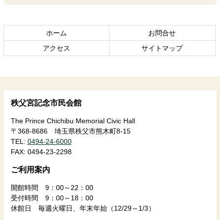
文
へ
の
戻
先
る
ホーム
お問合せ
頭
アクセス
サイトマップ
へ
戻
る
秩父宮記念市民会館
The Prince Chichibu Memorial Civic Hall
〒368-8686 埼玉県秩父市熊木町8-15
TEL:
0494-24-6000
FAX:
0494-23-2298
ご利用案内
開館時間 9：00～22：00
受付時間 9：00～18：00
休館日 毎週火曜日、年末年始（12/29～1/3）