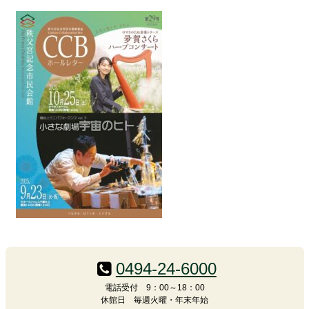
コ
ペ
ン
ー
テ
ジ
0494-24-6000
ン
の
電話受付 9：00～18：00
ツ
先
休館日 毎週火曜・年末年始
本
頭