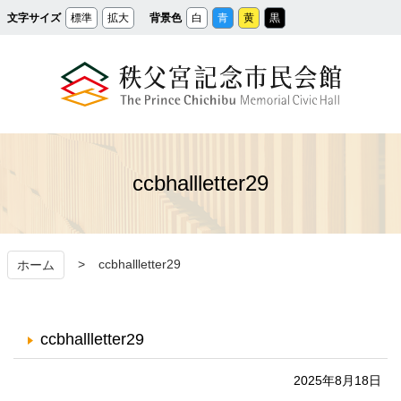
メ
文字サイズ
標準
拡大
背景色
白
青
黄
黒
イ
ン
コ
ン
テ
ン
ツ
へ
ス
秩父宮記念市民会館
キ
ッ
プ
ccbhallletter29
ccbhallletter29
ホーム
ccbhallletter29
2025年8月18日