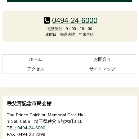
コ
ペ
ン
ー
0494-24-6000
テ
ジ
ン
の
電話受付 9：00～18：00
休館日 毎週火曜・年末年始
ツ
先
本
頭
文
へ
の
戻
ホーム
お問合せ
先
る
頭
アクセス
サイトマップ
へ
戻
る
秩父宮記念市民会館
The Prince Chichibu Memorial Civic Hall
〒368-8686 埼玉県秩父市熊木町8-15
TEL:
0494-24-6000
FAX:
0494-23-2298