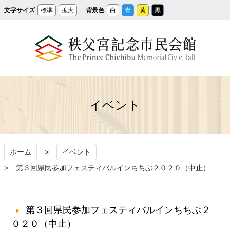
メ
文字サイズ
標準
拡大
背景色
白
青
黄
黒
イ
ン
コ
ン
テ
ン
ツ
へ
ス
秩父宮記念市民会館
キ
ッ
プ
イベント
ホーム
イベント
第３回県民参加フェスティバルインちちぶ２０２０（中止）
第３回県民参加フェスティバルインちちぶ２
０２０（中止）