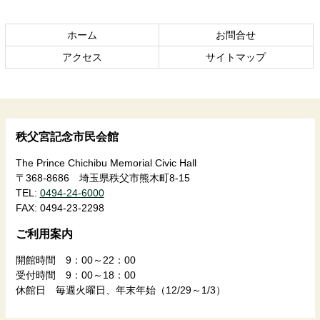
文
へ
の
戻
ホーム
お問合せ
先
る
頭
アクセス
サイトマップ
へ
戻
る
秩父宮記念市民会館
The Prince Chichibu Memorial Civic Hall
〒368-8686 埼玉県秩父市熊木町8-15
TEL:
0494-24-6000
FAX:
0494-23-2298
ご利用案内
開館時間 9：00～22：00
受付時間 9：00～18：00
休館日 毎週火曜日、年末年始（12/29～1/3）