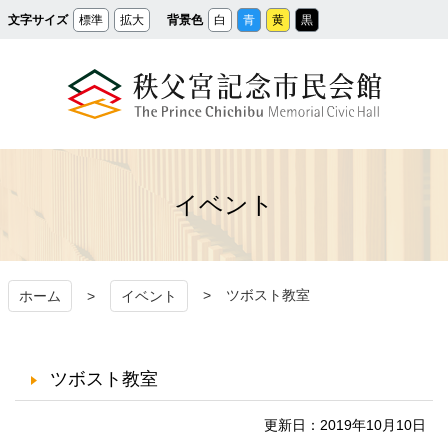
メ
文字サイズ
標準
拡大
背景色
白
青
黄
黒
イ
ン
コ
ン
テ
ン
ツ
へ
ス
秩父宮記念市民会館
キ
ッ
プ
イベント
ツボスト教室
ホーム
イベント
ツボスト教室
更新日：2019年10月10日