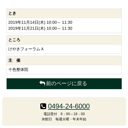
とき
2019年11月14日(木) 10:00～ 11:30
2019年11月21日(木) 10:00～ 11:30
ところ
けやきフォーラムＡ
主 催
十色整体院
前のページに戻る
コ
ペ
ン
ー
0494-24-6000
テ
ジ
ン
の
電話受付 9：00～18：00
休館日 毎週火曜・年末年始
ツ
先
本
頭