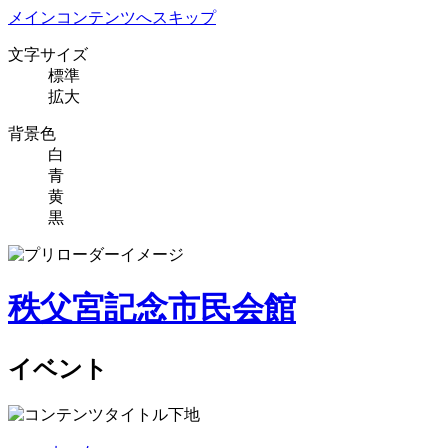
メインコンテンツへスキップ
文字サイズ
標準
拡大
背景色
白
青
黄
黒
秩父宮記念市民会館
イベント