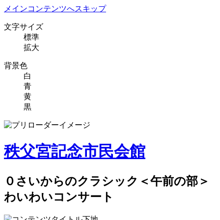
メインコンテンツへスキップ
文字サイズ
標準
拡大
背景色
白
青
黄
黒
秩父宮記念市民会館
０さいからのクラシック＜午前の部＞
わいわいコンサート