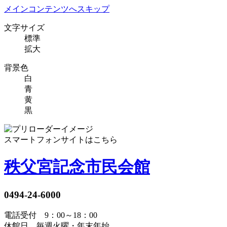
メインコンテンツへスキップ
文字サイズ
標準
拡大
背景色
白
青
黄
黒
スマートフォンサイトはこちら
秩父宮記念市民会館
0494-24-6000
電話受付 9：00～18：00
休館日 毎週火曜・年末年始