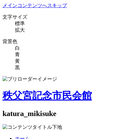
メインコンテンツへスキップ
文字サイズ
標準
拡大
背景色
白
青
黄
黒
秩父宮記念市民会館
katura_mikisuke
ホーム