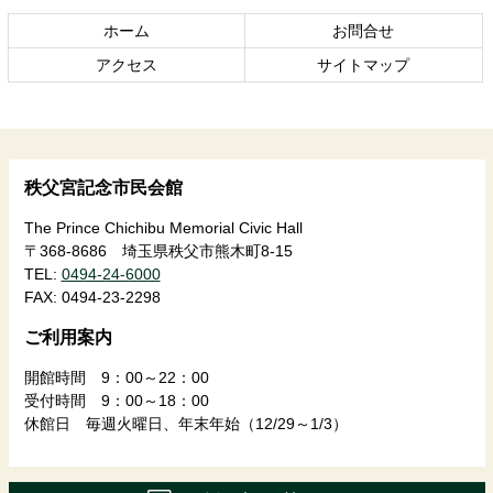
の
戻
ホーム
お問合せ
先
る
頭
アクセス
サイトマップ
へ
戻
る
秩父宮記念市民会館
The Prince Chichibu Memorial Civic Hall
〒368-8686 埼玉県秩父市熊木町8-15
TEL:
0494-24-6000
FAX:
0494-23-2298
ご利用案内
開館時間 9：00～22：00
受付時間 9：00～18：00
休館日 毎週火曜日、年末年始（12/29～1/3）