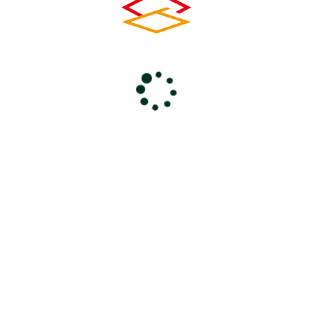
とき
2021年8月26日(木) 14:00～ 16:00
ところ
会議室２
主 催
大同生命保険㈱秩父連絡所
前のページに戻る
コ
ペ
ン
ー
0494-24-6000
テ
ジ
ン
の
電話受付 9：00～18：00
休館日 毎週火曜・年末年始
ツ
先
本
頭
文
へ