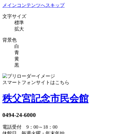
メインコンテンツへスキップ
文字サイズ
標準
拡大
背景色
白
青
黄
黒
スマートフォンサイトはこちら
秩父宮記念市民会館
0494-24-6000
電話受付 9：00～18：00
休館日 毎週火曜・年末年始