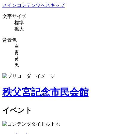
メインコンテンツへスキップ
文字サイズ
標準
拡大
背景色
白
青
黄
黒
秩父宮記念市民会館
イベント