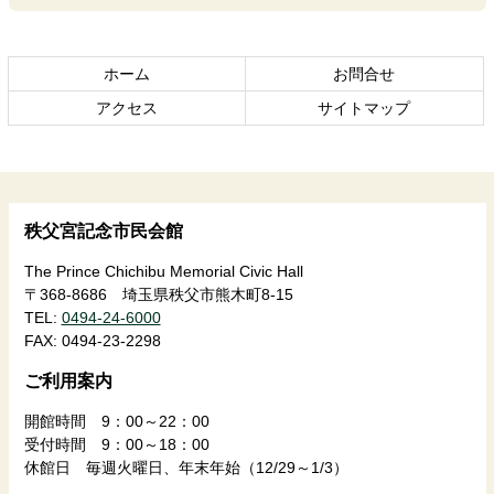
文
へ
の
戻
先
る
ホーム
お問合せ
頭
アクセス
サイトマップ
へ
戻
る
秩父宮記念市民会館
The Prince Chichibu Memorial Civic Hall
〒368-8686 埼玉県秩父市熊木町8-15
TEL:
0494-24-6000
FAX:
0494-23-2298
ご利用案内
開館時間 9：00～22：00
受付時間 9：00～18：00
休館日 毎週火曜日、年末年始（12/29～1/3）