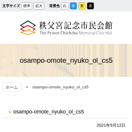
メ
文字サイズ
標準
拡大
背景色
白
青
黄
黒
イ
ン
コ
ン
テ
ン
ツ
へ
ス
秩父宮記念市民会館
キ
ッ
プ
osampo-omote_nyuko_ol_cs5
osampo-omote_nyuko_ol_cs5
ホーム
osampo-omote_nyuko_ol_cs5
2021年9月12日