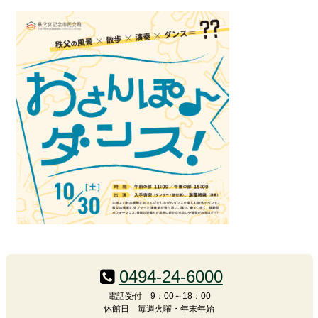
コ
ペ
ン
ー
テ
ジ
0494-24-6000
ン
の
電話受付 9：00～18：00
ツ
先
休館日 毎週火曜・年末年始
本
頭