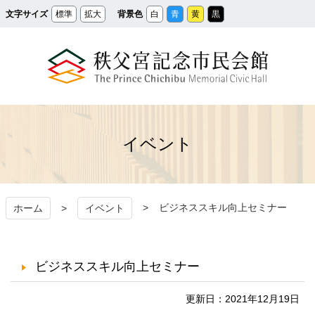
メ
文字サイズ
標準
拡大
背景色
白
青
黄
黒
イ
ン
コ
ン
テ
ン
ツ
へ
ス
秩父宮記念市民会館
キ
ッ
プ
イベント
ビジネススキル向上セミナー
ホーム
イベント
ビジネススキル向上セミナー
更新日：2021年12月19日