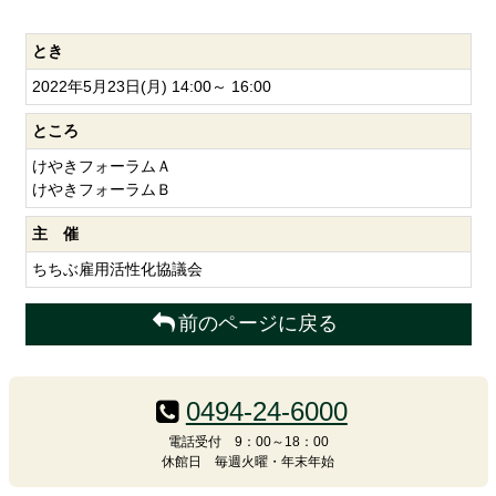
とき
2022年5月23日(月) 14:00～ 16:00
ところ
けやきフォーラムＡ
けやきフォーラムＢ
主 催
ちちぶ雇用活性化協議会
前のページに戻る
コ
ペ
ン
ー
0494-24-6000
テ
ジ
ン
の
電話受付 9：00～18：00
休館日 毎週火曜・年末年始
ツ
先
本
頭