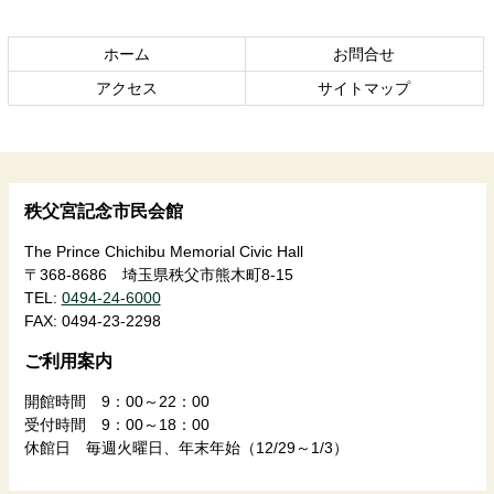
文
へ
の
戻
ホーム
お問合せ
先
る
頭
アクセス
サイトマップ
へ
戻
る
秩父宮記念市民会館
The Prince Chichibu Memorial Civic Hall
〒368-8686 埼玉県秩父市熊木町8-15
TEL:
0494-24-6000
FAX:
0494-23-2298
ご利用案内
開館時間 9：00～22：00
受付時間 9：00～18：00
休館日 毎週火曜日、年末年始（12/29～1/3）