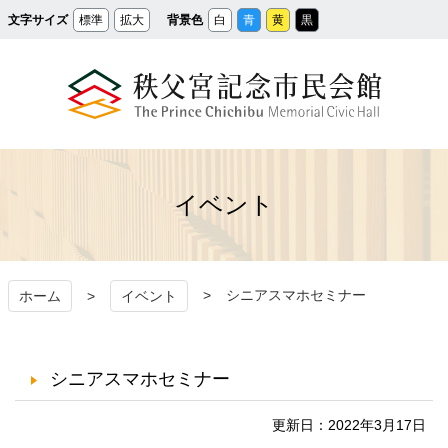
メ
文字サイズ
標準
拡大
背景色
白
青
黄
黒
イ
ン
コ
ン
テ
ン
ツ
へ
ス
秩父宮記念市民会館
キ
ッ
プ
イベント
シニアスマホセミナー
ホーム
イベント
シニアスマホセミナー
更新日：2022年3月17日