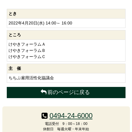
とき
2022年4月20日(水) 14:00～ 16:00
ところ
けやきフォーラムＡ
けやきフォーラムＢ
けやきフォーラムＣ
主 催
ちちぶ雇用活性化協議会
前のページに戻る
コ
ペ
ン
ー
0494-24-6000
テ
ジ
ン
の
電話受付 9：00～18：00
休館日 毎週火曜・年末年始
ツ
先