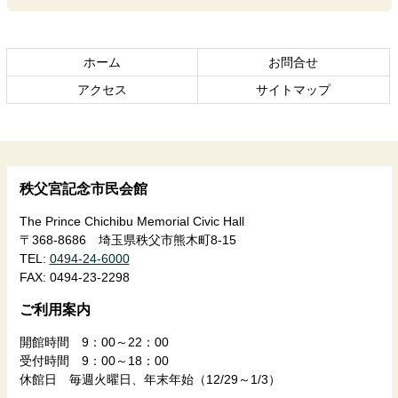
本
頭
文
へ
の
戻
ホーム
お問合せ
先
る
頭
アクセス
サイトマップ
へ
戻
る
秩父宮記念市民会館
The Prince Chichibu Memorial Civic Hall
〒368-8686 埼玉県秩父市熊木町8-15
TEL:
0494-24-6000
FAX:
0494-23-2298
ご利用案内
開館時間 9：00～22：00
受付時間 9：00～18：00
休館日 毎週火曜日、年末年始（12/29～1/3）