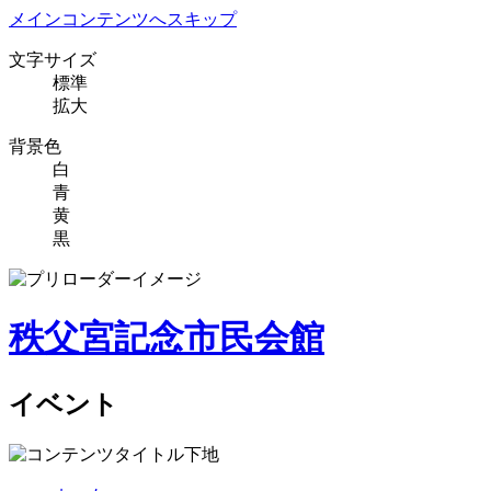
メインコンテンツへスキップ
文字サイズ
標準
拡大
背景色
白
青
黄
黒
秩父宮記念市民会館
イベント