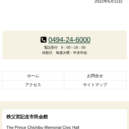
2022年6月12日
コ
ペ
ン
ー
テ
ジ
0494-24-6000
ン
の
電話受付 9：00～18：00
ツ
先
休館日 毎週火曜・年末年始
本
頭
文
へ
の
戻
先
る
ホーム
お問合せ
頭
アクセス
サイトマップ
へ
戻
る
秩父宮記念市民会館
The Prince Chichibu Memorial Civic Hall