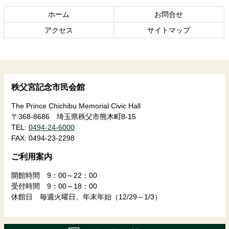
の
戻
ホーム
お問合せ
先
る
頭
アクセス
サイトマップ
へ
戻
る
秩父宮記念市民会館
The Prince Chichibu Memorial Civic Hall
〒368-8686 埼玉県秩父市熊木町8-15
TEL:
0494-24-6000
FAX:
0494-23-2298
ご利用案内
開館時間 9：00～22：00
受付時間 9：00～18：00
休館日 毎週火曜日、年末年始（12/29～1/3）