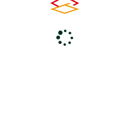
とき
2022年7月16日(土) 13:30～ 17:00
ところ
けやきフォーラム
主 催
ちちぶ圏域ケア連携会議
前のページに戻る
コ
ペ
ン
ー
0494-24-6000
テ
ジ
ン
の
電話受付 9：00～18：00
休館日 毎週火曜・年末年始
ツ
先
本
頭
文
へ