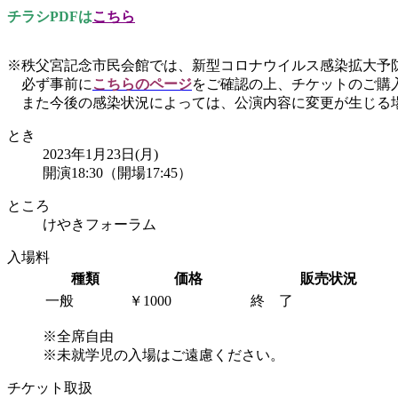
チラシPDFは
こちら
※秩父宮記念市民会館では、新型コロナウイルス感染拡大
必ず事前に
こちらのページ
をご確認の上、チケットのご購
また今後の感染状況によっては、公演内容に変更が生じる
とき
2023年1月23日(月)
開演18:30（開場17:45）
ところ
けやきフォーラム
入場料
種類
価格
販売状況
一般
￥1000
終 了
※全席自由
※未就学児の入場はご遠慮ください。
チケット取扱