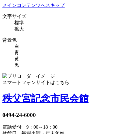
メインコンテンツへスキップ
文字サイズ
標準
拡大
背景色
白
青
黄
黒
スマートフォンサイトはこちら
秩父宮記念市民会館
0494-24-6000
電話受付 9：00～18：00
休館日 毎週火曜・年末年始