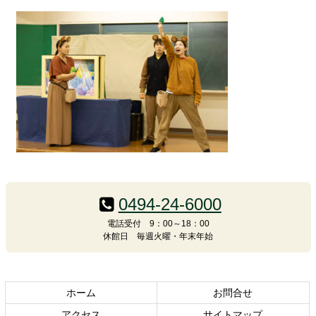
コ
ペ
ン
ー
テ
ジ
0494-24-6000
ン
の
電話受付 9：00～18：00
ツ
先
休館日 毎週火曜・年末年始
本
頭
文
へ
の
戻
先
る
ホーム
お問合せ
頭
アクセス
サイトマップ