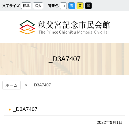
メ
文字サイズ
標準
拡大
背景色
白
青
黄
黒
イ
ン
コ
ン
テ
ン
ツ
へ
ス
秩父宮記念市民会館
キ
ッ
プ
_D3A7407
_D3A7407
ホーム
_D3A7407
2022年9月1日