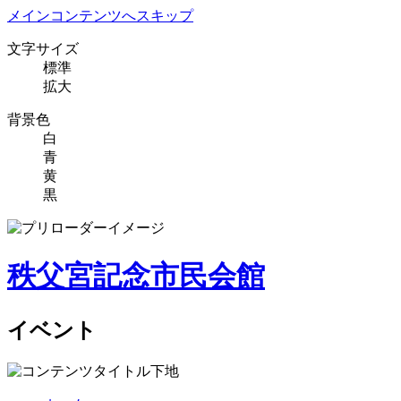
メインコンテンツへスキップ
文字サイズ
標準
拡大
背景色
白
青
黄
黒
秩父宮記念市民会館
イベント