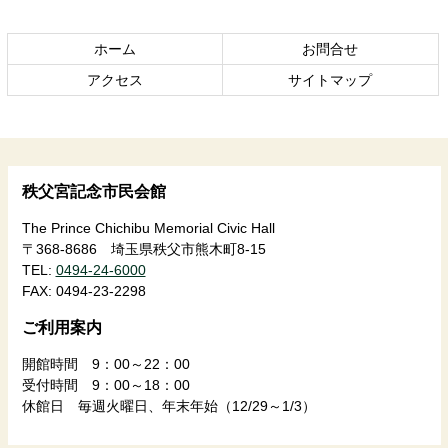
文
へ
の
戻
ホーム
お問合せ
先
る
頭
アクセス
サイトマップ
へ
戻
る
秩父宮記念市民会館
The Prince Chichibu Memorial Civic Hall
〒368-8686 埼玉県秩父市熊木町8-15
TEL:
0494-24-6000
FAX:
0494-23-2298
ご利用案内
開館時間 9：00～22：00
受付時間 9：00～18：00
休館日 毎週火曜日、年末年始（12/29～1/3）