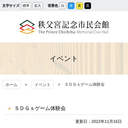
メ
文字サイズ
標準
拡大
背景色
白
青
黄
黒
イ
ン
コ
ン
テ
ン
ツ
へ
ス
秩父宮記念市民会館
キ
ッ
プ
イベント
ＳＤＧｓゲーム体験会
ホーム
イベント
ＳＤＧｓゲーム体験会
更新日：2022年11月16日