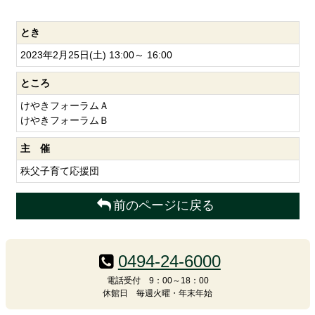
とき
2023年2月25日(土) 13:00～ 16:00
ところ
けやきフォーラムＡ
けやきフォーラムＢ
主 催
秩父子育て応援団
前のページに戻る
コ
ペ
ン
ー
0494-24-6000
テ
ジ
ン
の
電話受付 9：00～18：00
休館日 毎週火曜・年末年始
ツ
先
本
頭