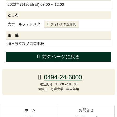
2023年7月30日(日) 09:00～ 12:00
ところ
大ホールフォレスタ
フォレスタ座席表
主 催
埼玉県立秩父高等学校
前のページに戻る
コ
ペ
ン
ー
0494-24-6000
テ
ジ
ン
の
電話受付 9：00～18：00
休館日 毎週火曜・年末年始
ツ
先
本
頭
文
へ
の
戻
ホーム
お問合せ
先
る
頭