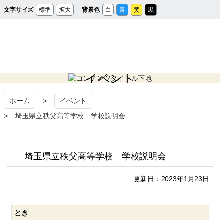
メ
文字サイズ
標準
拡大
背景色
白
青
黄
黒
イ
ン
コ
ン
テ
ン
ツ
へ
ス
秩父宮記念市民会館
キ
ッ
イベント
プ
ホーム
イベント
埼玉県立秩父高等学校 学校説明会
埼玉県立秩父高等学校 学校説明会
更新日：2023年1月23日
とき