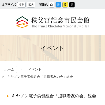
メ
文字サイズ
標準
拡大
背景色
白
青
黄
黒
イ
ン
コ
ン
テ
ン
ツ
へ
ス
秩父宮記念市民会館
キ
ッ
プ
イベント
ホーム
イベント
キヤノン電子労働組合「退職者友の会」総会
キヤノン電子労働組合「退職者友の会」総会