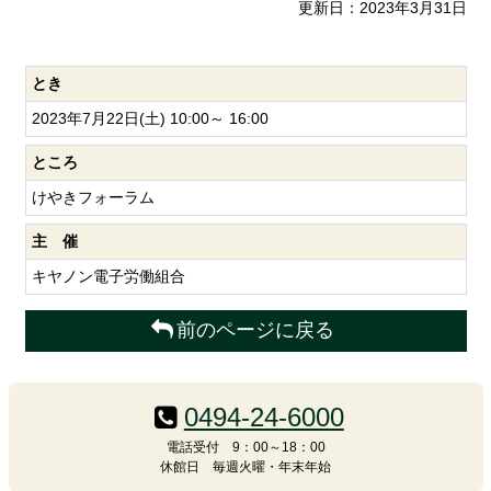
更新日：2023年3月31日
とき
2023年7月22日(土) 10:00～ 16:00
ところ
けやきフォーラム
主 催
キヤノン電子労働組合
前のページに戻る
コ
ペ
ン
ー
0494-24-6000
テ
ジ
ン
の
電話受付 9：00～18：00
休館日 毎週火曜・年末年始
ツ
先