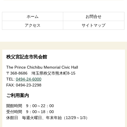
本
頭
文
へ
の
戻
ホーム
お問合せ
先
る
頭
アクセス
サイトマップ
へ
戻
る
秩父宮記念市民会館
The Prince Chichibu Memorial Civic Hall
〒368-8686 埼玉県秩父市熊木町8-15
TEL:
0494-24-6000
FAX:
0494-23-2298
ご利用案内
開館時間 9：00～22：00
受付時間 9：00～18：00
休館日 毎週火曜日、年末年始（12/29～1/3）