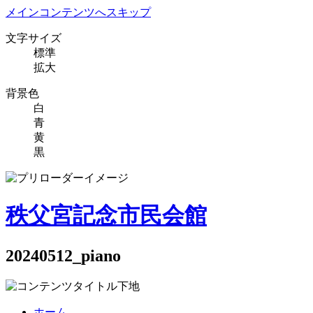
メインコンテンツへスキップ
文字サイズ
標準
拡大
背景色
白
青
黄
黒
秩父宮記念市民会館
20240512_piano
ホーム