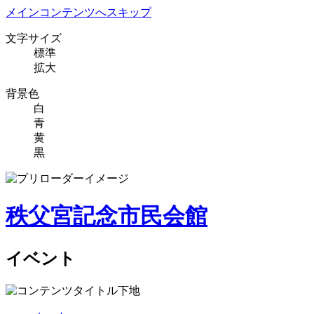
メインコンテンツへスキップ
文字サイズ
標準
拡大
背景色
白
青
黄
黒
秩父宮記念市民会館
イベント