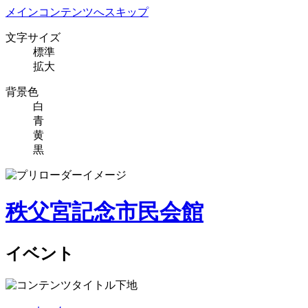
メインコンテンツへスキップ
文字サイズ
標準
拡大
背景色
白
青
黄
黒
秩父宮記念市民会館
イベント