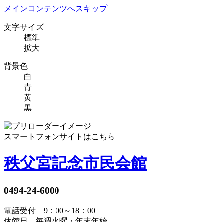
メインコンテンツへスキップ
文字サイズ
標準
拡大
背景色
白
青
黄
黒
スマートフォンサイトはこちら
秩父宮記念市民会館
0494-24-6000
電話受付 9：00～18：00
休館日 毎週火曜・年末年始