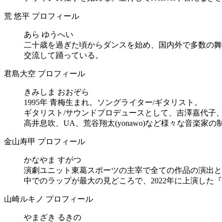
荒 悠平 プロフィール
あら ゆうへい
二十歳を過ぎた頃からダンスを始め、国内外で多数の舞
交流して踊っている。
君島大空 プロフィール
きみしま おおぞら
1995年 青梅生まれ。ソングライター/ギタリスト。
ギタリスト/サウンドプロデュースとして、吉澤嘉代子、中村
高井息吹、UA、荒谷翔太(yonawo)など様々な音楽
金山寿甲 プロフィール
かなやま すがつ
演劇ユニット東葛スポーツの主宰で全ての作品の演出と
中でのラップが最大の見どころで、2022年に上演した
山崎ルキノ プロフィール
やまざき るきの