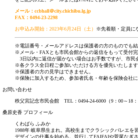
メール：ccbhall＠city.chichibu.lg.jp
FAX：0494-23-2298
お申込み開始：2023年6月24日（土）
※先着順・定員に
※電話番号・メールアドレスは保護者の方のものでも結
※メール・FAXとも市民会館からの返信をもって受付
3日以内に返信が届かない場合はお手数ですが、市民
※各クラス全日程ご参加いただける方を優先いたします
※保護者の方の見学はできません。
※保険に加入するため、参加者氏名・年齢を保険会社に
お問い合わせ
秩父宮記念市民会館 TEL：0494-24-6000（9：00～18
桑原史香 プロフィール
くわばら ふみか
1988年 岐阜県生まれ。高校生までクラシックバレ
デザインの仕事を始める。並行してFAIFAIや菅尾な