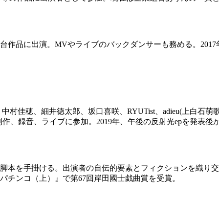
台作品に出演。MVやライブのバックダンサーも務める。201
佳穂、細井徳太郎、坂口喜咲、RYUTist、adieu(上白石萌歌
家の制作、録音、ライブに参加。2019年、午後の反射光epを発表
脚本を手掛ける。出演者の自伝的要素とフィクションを織り交
『パチンコ（上）』で第67回岸田國士戯曲賞を受賞。