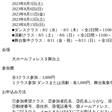
2023年8月5日(土)
2023年8月6日(日)
2023年8月11日(金)
2023年8月12日(土)
2023年8月13日(日)
■ダンスクラス：8/2（水）・8/3（木）＜全2日間＞13:00～
■演劇クラス：8/5（土）・8/6（日）＜全2日間＞13:00～16
■舞台集中クラス： 8/11（金・祝）～8/13（日）＜全3日間＞
会場
大ホールフォレスタ舞台上
参加費
全3クラス参加：3,000円
１クラス参加 ダンスまたは演劇：各1,000円、舞台集集中：
お申込み方法
①参加希望クラス、②参加者氏名、③氏名ふりがな、④
⑦郵便番号、⑧住所、⑨電話番号、⑩メールアドレス、
をご記入の上、メールまたはFAXにてお申込みくださ