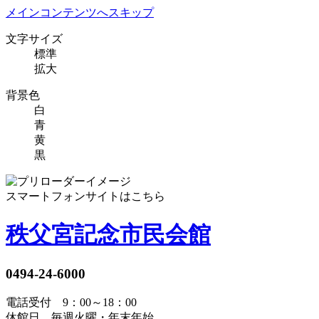
メインコンテンツへスキップ
文字サイズ
標準
拡大
背景色
白
青
黄
黒
スマートフォンサイトはこちら
秩父宮記念市民会館
0494-24-6000
電話受付 9：00～18：00
休館日 毎週火曜・年末年始