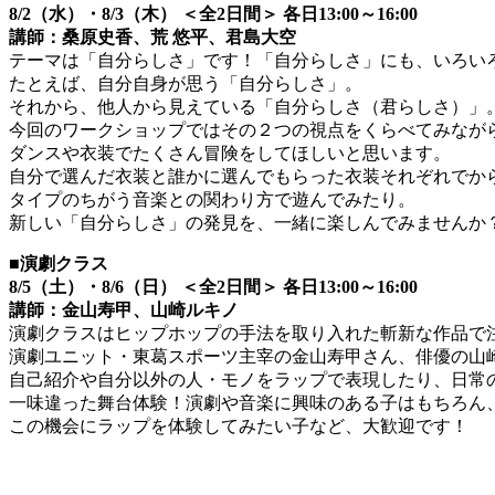
8/2（水）・8/3（木） ＜全2日間＞ 各日13:00～16:00
講師：桑原史香、荒 悠平、君島大空
テーマは「自分らしさ」です！「自分らしさ」にも、いろい
たとえば、自分自身が思う「自分らしさ」。
それから、他人から見えている「自分らしさ（君らしさ）」
今回のワークショップではその２つの視点をくらべてみなが
ダンスや衣装でたくさん冒険をしてほしいと思います。
自分で選んだ衣装と誰かに選んでもらった衣装それぞれでか
タイプのちがう音楽との関わり方で遊んでみたり。
新しい「自分らしさ」の発見を、一緒に楽しんでみませんか
■演劇クラス
8/5
（土）・8/6（日） ＜全2日間＞ 各日
13:00
～
16:00
講師：金山寿甲、山崎ルキノ
演劇クラスはヒップホップの手法を取り入れた斬新な作品で
演劇ユニット・東葛スポーツ主宰の金山寿甲さん、俳優の山
自己紹介や自分以外の人・モノをラップで表現したり、日常
一味違った舞台体験！演劇や音楽に興味のある子はもちろん
この機会にラップを体験してみたい子など、大歓迎です！