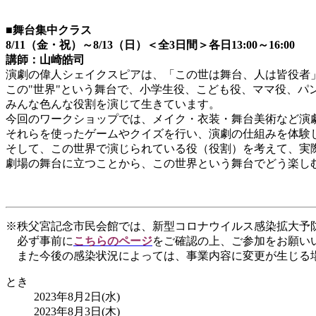
■
舞台集中クラス
8/11（金・祝）～8/13（日）＜全3日間＞各日13:00～16:00
講師：山崎皓司
演劇の偉人シェイクスピアは、「この世は舞台、人は皆役者
この
"
世界
"
という舞台で、小学生役、こども役、ママ役、パ
みんな色んな役割を演じて生きています。
今回のワークショップでは、メイク・衣装・舞台美術など演
それらを使ったゲームやクイズを行い、演劇の仕組みを体験
そして、この世界で演じられている役（役割）を考えて、実
劇場の舞台に立つことから、この世界という舞台でどう楽し
※秩父宮記念市民会館では、新型コロナウイルス感染拡大
必ず事前に
こちらのページ
をご確認の上、ご参加をお願い
また今後の感染状況によっては、事業内容に変更が生じる
とき
2023年8月2日(水)
2023年8月3日(木)