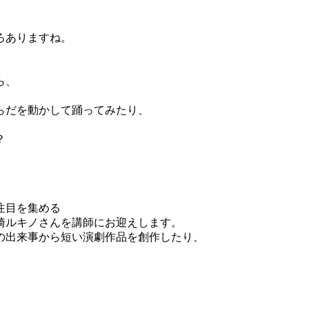
ろありますね。
。
ら、
らだを動かして踊ってみたり、
？
注目を集める
崎ルキノさんを講師にお迎えします。
の出来事から短い演劇作品を創作したり、
、