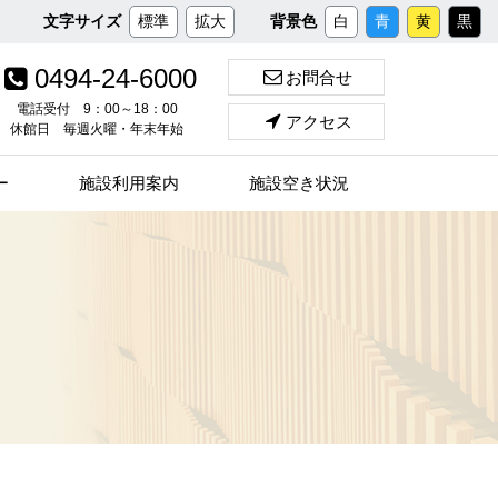
メ
文字サイズ
標準
拡大
背景色
白
青
黄
黒
イ
ン
0494-24-6000
お問合せ
コ
ン
電話受付 9：00～18：00
アクセス
休館日 毎週火曜・年末年始
テ
ン
ツ
ー
施設利用案内
施設空き状況
へ
ス
キ
ッ
プ