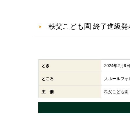
秩父こども園 終了進級発
とき
2024年2月9日(
大ホールフォ
ところ
主 催
秩父こども園
コ
ペ
ン
ー