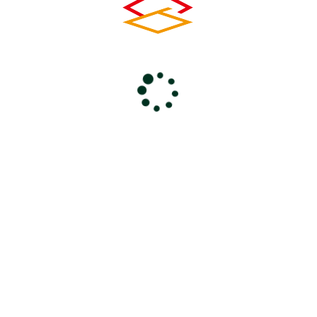
とき
2024年10月27日(日) 09:30～ 15:00
ところ
大ホールフォレスタ
フォレスタ座席表
主 催
秩父歌踊愛好会
前のページに戻る
コ
ペ
ン
ー
0494-24-6000
テ
ジ
ン
の
電話受付 9：00～18：00
休館日 毎週火曜・年末年始
ツ
先
本
頭
文
へ