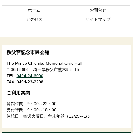
の
戻
ホーム
お問合せ
先
る
頭
アクセス
サイトマップ
へ
戻
る
秩父宮記念市民会館
The Prince Chichibu Memorial Civic Hall
〒368-8686 埼玉県秩父市熊木町8-15
TEL:
0494-24-6000
FAX:
0494-23-2298
ご利用案内
開館時間 9：00～22：00
受付時間 9：00～18：00
休館日 毎週火曜日、年末年始（12/29～1/3）