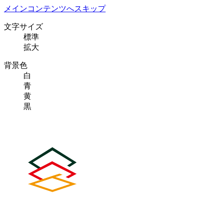
メインコンテンツへスキップ
文字サイズ
標準
拡大
背景色
白
青
黄
黒