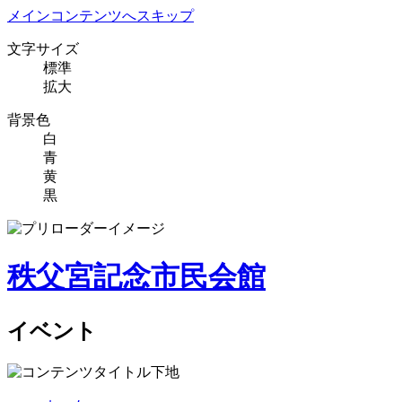
メインコンテンツへスキップ
文字サイズ
標準
拡大
背景色
白
青
黄
黒
秩父宮記念市民会館
イベント