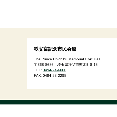
コ
ペ
ン
ー
テ
ジ
ン
の
ツ
先
本
頭
文
へ
秩父宮記念市民会館
の
戻
先
る
The Prince Chichibu Memorial Civic Hall
頭
〒368-8686 埼玉県秩父市熊木町8-15
へ
TEL:
0494-24-6000
戻
FAX:
0494-23-2298
る
コ
ペ
ン
ー