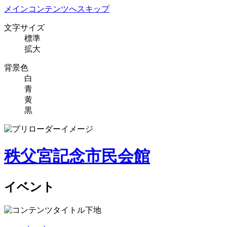
メインコンテンツへスキップ
文字サイズ
標準
拡大
背景色
白
青
黄
黒
秩父宮記念市民会館
イベント