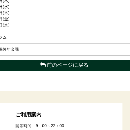
日(木)
日(水)
日(木)
日(金)
日(水)
ラム
保険年金課
前のページに戻る
ご利用案内
開館時間 9：00～22：00