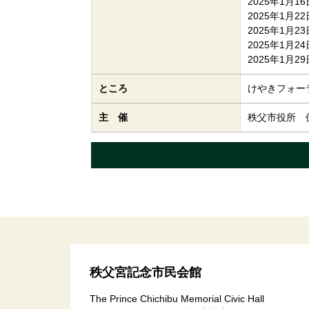
2025年1月16
2025年1月22
2025年1月23
2025年1月24
2025年1月29
ところ
けやきフォー
主 催
秩父市役所 
コ
ペ
ン
ー
テ
ジ
ン
の
ツ
先
本
頭
文
へ
秩父宮記念市民会館
の
戻
The Prince Chichibu Memorial Civic Hall
先
る