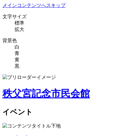
メインコンテンツへスキップ
文字サイズ
標準
拡大
背景色
白
青
黄
黒
秩父宮記念市民会館
イベント