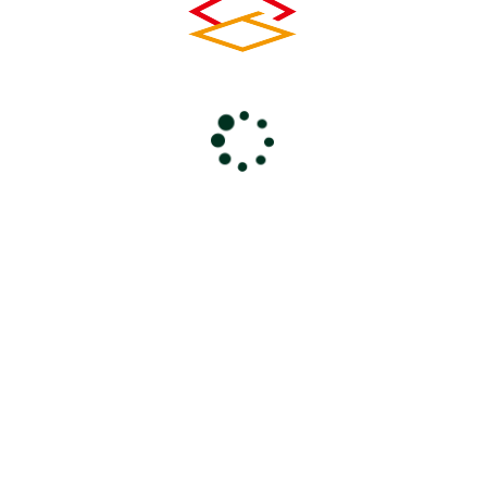
とき
2024年10月7日(月) 13:30～ 16:00
ところ
けやきフォーラム
主 催
秩父地域包括支援センター
前のページに戻る
コ
ペ
ン
ー
0494-24-6000
テ
ジ
ン
の
電話受付 9：00～18：00
休館日 毎週火曜・年末年始
ツ
先
本
頭
文
へ