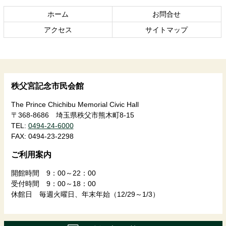
の
戻
ホーム
お問合せ
先
る
頭
アクセス
サイトマップ
へ
戻
る
秩父宮記念市民会館
The Prince Chichibu Memorial Civic Hall
〒368-8686 埼玉県秩父市熊木町8-15
TEL:
0494-24-6000
FAX:
0494-23-2298
ご利用案内
開館時間 9：00～22：00
受付時間 9：00～18：00
休館日 毎週火曜日、年末年始（12/29～1/3）