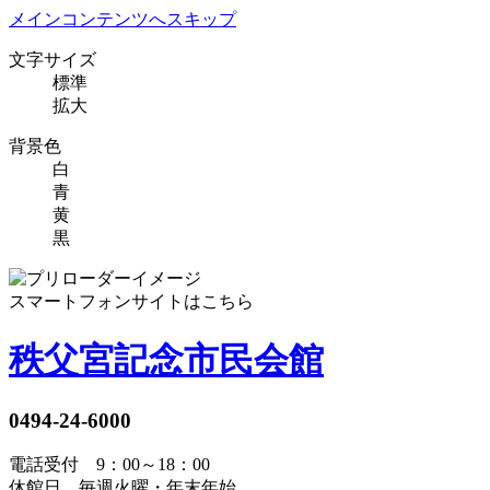
メインコンテンツへスキップ
文字サイズ
標準
拡大
背景色
白
青
黄
黒
スマートフォンサイトはこちら
秩父宮記念市民会館
0494-24-6000
電話受付 9：00～18：00
休館日 毎週火曜・年末年始