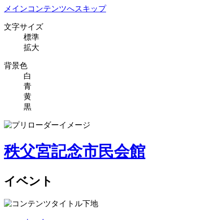
メインコンテンツへスキップ
文字サイズ
標準
拡大
背景色
白
青
黄
黒
秩父宮記念市民会館
イベント