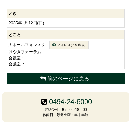
とき
2025年1月12日(日)
ところ
大ホールフォレスタ
フォレスタ座席表
けやきフォーラム
会議室１
会議室２
前のページに戻る
コ
ペ
ン
ー
0494-24-6000
テ
ジ
ン
の
電話受付 9：00～18：00
休館日 毎週火曜・年末年始
ツ
先
本
頭
文
へ