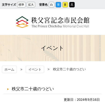
メ
文字サイズ
標準
拡大
背景色
白
青
黄
黒
イ
ン
コ
ン
テ
ン
ツ
へ
ス
秩父宮記念市民会館
キ
ッ
プ
イベント
秩父市二十歳のつどい
ホーム
イベント
秩父市二十歳のつどい
更新日：2024年9月16日