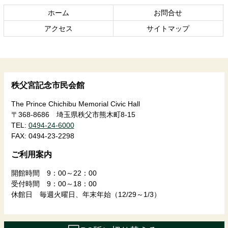
の
戻
ホーム
お問合せ
先
る
頭
アクセス
サイトマップ
へ
戻
る
秩父宮記念市民会館
The Prince Chichibu Memorial Civic Hall
〒368-8686 埼玉県秩父市熊木町8-15
TEL:
0494-24-6000
FAX:
0494-23-2298
ご利用案内
開館時間 9：00～22：00
受付時間 9：00～18：00
休館日 毎週火曜日、年末年始（12/29～1/3）