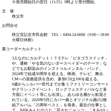
※発売開始日の翌日（11/25）9時より受付開始。
主 催
秩父市
お問合せ
秩父宮記念市民会館 TEL：0494-24-6000（9:00～18:00
火曜日休館）
栗コーダーカルテット
3人なのにカルテット！？ Eテレ「ピタゴラスイッチ」
や、通称「やる気のないダースベイダーのテーマ」な
どでもお馴染みのインストゥルメンタル・バンド。
2024年で結成30周年を迎える。映画、テレビ、舞台、
CMへの楽曲提供を含め、参加CDは100を超える。
0歳からシルバー世代までが集うファミリーコンサート
やクラシックイべント、ロックフェスティバルなど多
方面にイベント等にも出演し、あらゆる層から歓迎さ
れている。2020年9月にカバー曲とオリジナル曲の2枚
組アルバム「25周年ベスト」を発表。最近の仕事とし
て、NHKみんなのうた「花さかニャンコ」「きみがい