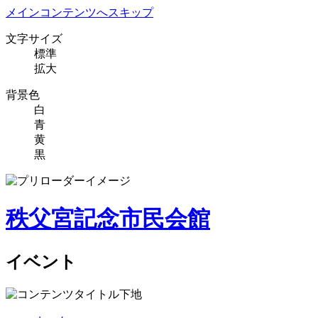
メインコンテンツへスキップ
文字サイズ
標準
拡大
背景色
白
青
黄
黒
秩父宮記念市民会館
イベント